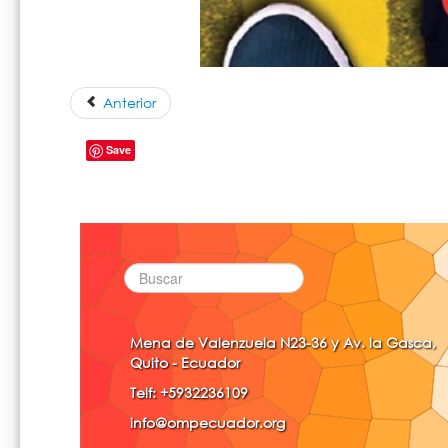
Anterior
Save
Mena de Valenzuela N23-36 y Av. la Gasca,
Quito - Ecuador
Telf: +5932236109
info@ompecuador.org